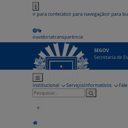
ir para conteúdo
ir para navegação
ir para b
ouvidoria
transparência
SEGOV
Secretaria de E
Institucional
Serviços
Informativos
Fal
Pesquisar
por: