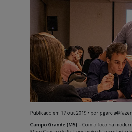
Publicado em
17 out 2019
• por pgarcia@fazen
Campo Grande (MS)
– Com o foco na moderni
Mato Grosso do Sul, por meio da secretaria d