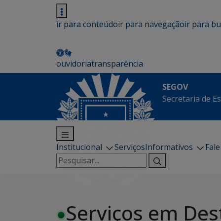
ir para conteúdo
ir para navegação
ir para b
ouvidoria
transparência
SEGOV
Secretaria de E
Institucional
Serviços
Informativos
Fal
Pesquisar
por:
Serviços em Des