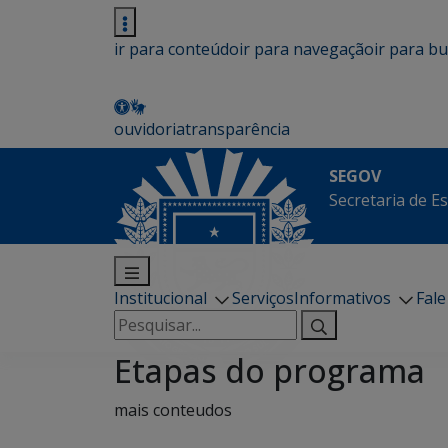
ir para conteúdo
ir para navegação
ir para b
ouvidoria
transparência
SEGOV
Secretaria de E
Institucional
Serviços
Informativos
Fal
Pesquisar
por:
Etapas do programa
mais conteudos