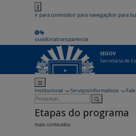
ir para conteúdo
ir para navegação
ir para b
ouvidoria
transparência
SEGOV
Secretaria de E
Institucional
Serviços
Informativos
Fal
Pesquisar
por:
Etapas do programa
mais conteudos