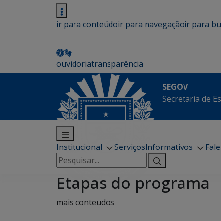
ir para conteúdo
ir para navegação
ir para b
ouvidoria
transparência
SEGOV
Secretaria de E
Institucional
Serviços
Informativos
Fal
Pesquisar
por:
Etapas do programa
mais conteudos