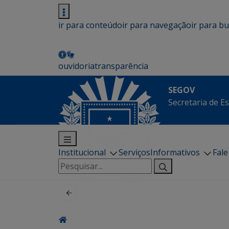
ir para conteúdo
ir para navegação
ir para b
ouvidoria
transparência
SEGOV
Secretaria de E
Institucional
Serviços
Informativos
Fal
Pesquisar
por: