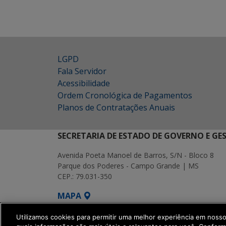
LGPD
Fala Servidor
Acessibilidade
Ordem Cronológica de Pagamentos
Planos de Contratações Anuais
SECRETARIA DE ESTADO DE GOVERNO E GE
Avenida Poeta Manoel de Barros, S/N - Bloco 8
Parque dos Poderes - Campo Grande | MS
CEP.: 79.031-350
MAPA
SETDIG | Secretaria-Executiva de Transf
Utilizamos cookies para permitir uma melhor experiência em noss