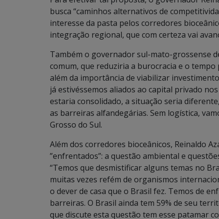
busca “caminhos alternativos de competitivida
interesse da pasta pelos corredores bioceânico
integração regional, que com certeza vai avan
Também o governador sul-mato-grossense des
comum, que reduziria a burocracia e o tempo 
além da importância de viabilizar investiment
já estivéssemos aliados ao capital privado nos 
estaria consolidado, a situação seria diferen
as barreiras alfandegárias. Sem logística, v
Grosso do Sul.
Além dos corredores bioceânicos, Reinaldo A
”enfrentados”: a questão ambiental e questões 
“Temos que desmistificar alguns temas no Brasi
muitas vezes refém de organismos internacio
o dever de casa que o Brasil fez. Temos de e
barreiras. O Brasil ainda tem 59% de seu terri
que discute esta questão tem esse patamar co