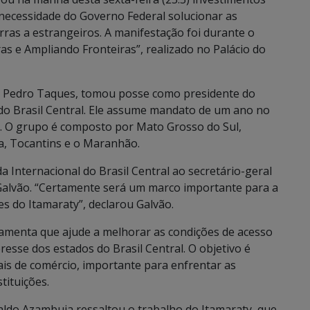
necessidade do Governo Federal solucionar as
rras a estrangeiros. A manifestação foi durante o
as e Ampliando Fronteiras”, realizado no Palácio do
, Pedro Taques, tomou posse como presidente do
do Brasil Central. Ele assume mandato de um ano no
o. O grupo é composto por Mato Grosso do Sul,
ia, Tocantins e o Maranhão.
 Internacional do Brasil Central ao secretário-geral
Galvão. “Certamente será um marco importante para a
des do Itamaraty”, declarou Galvão.
amenta que ajude a melhorar as condições de acesso
esse dos estados do Brasil Central. O objetivo é
iais de comércio, importante para enfrentar as
tituições.
naldo Azambuja ressaltou o trabalho do Itamaraty, que