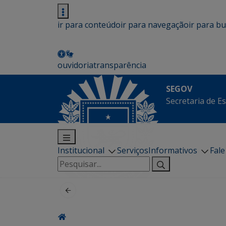
ir para conteúdo
ir para navegação
ir para b
ouvidoria
transparência
SEGOV
Secretaria de E
Institucional
Serviços
Informativos
Fal
Pesquisar
por: