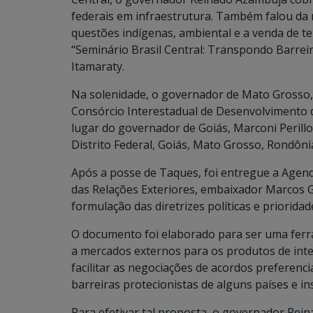
federais em infraestrutura. Também falou da 
questões indígenas, ambiental e a venda de te
“Seminário Brasil Central: Transpondo Barreir
Itamaraty.
Na solenidade, o governador de Mato Grosso
Consórcio Interestadual de Desenvolvimento 
lugar do governador de Goiás, Marconi Perill
Distrito Federal, Goiás, Mato Grosso, Rondôn
Após a posse de Taques, foi entregue a Agenda
das Relações Exteriores, embaixador Marcos 
formulação das diretrizes políticas e priorida
O documento foi elaborado para ser uma ferr
a mercados externos para os produtos de inter
facilitar as negociações de acordos preferenc
barreiras protecionistas de alguns países e ins
Para efetivar tal proposta, o governador Rei