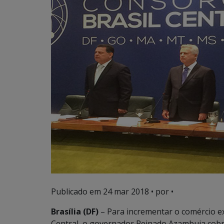
Publicado em
24 mar 2018
• por •
Brasília (DF)
– Para incrementar o comércio ex
Central, o governador Reinado Azambuja cobro