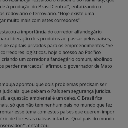
de à produção do Brasil Central”, enfatizando o
s rodoviário e ferroviário. “Hoje existe uma
çar muito mais com estes corredores”.
tacou a importância do corredor alfandegário
para liberação dos produtos ao passar pelos países,
os de capitais privados para os empreendimentos. “Se
corredores logísticos, hoje o acesso ao Pacífico
te, criando um corredor alfandegário comum, abolindo
amos perder mercados”, afirmou o governador de Mato
zambuja apontou que dois problemas precisam ser
judiciais, que deixam o País sem segurança jurídica.
l, a questão ambiental é um deles. O Brasil fica
nais, só que não tem nenhum país no mundo que fez
nfrentar esse tema com estes países que querem impor
tório de florestas nativas intactas. Qual país do mundo
nservador?”, enfatizou.