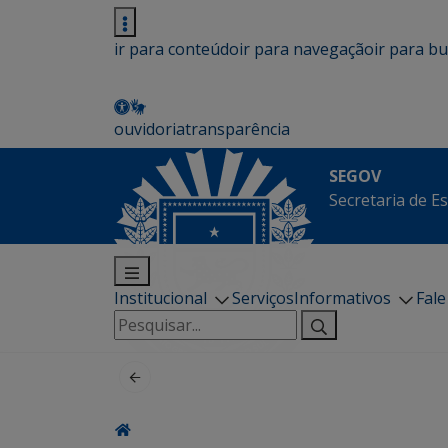
ir para conteúdo
ir para navegação
ir para b
ouvidoria
transparência
SEGOV
Secretaria de E
Institucional
Serviços
Informativos
Fal
Pesquisar
por: