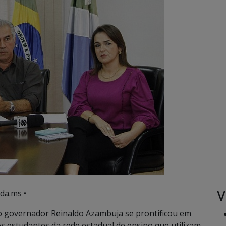
V
da.ms •
o governador Reinaldo Azambuja se prontificou em
s estudantes da rede estadual de ensino que utilizam