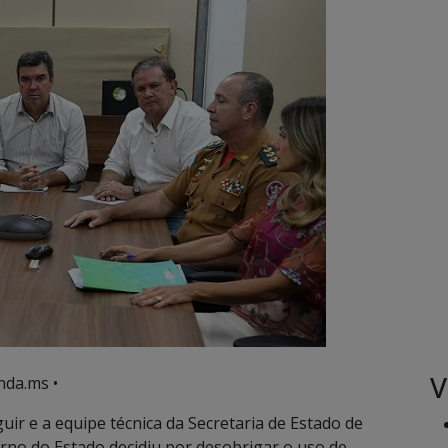
V
nda.ms •
r e a equipe técnica da Secretaria de Estado de
verno do Estado decidiu por desobrigar o uso de