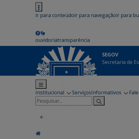
ir para conteúdo
ir para navegação
ir para b
ouvidoria
transparência
SEGOV
Secretaria de E
Institucional
Serviços
Informativos
Fal
Pesquisar
por: