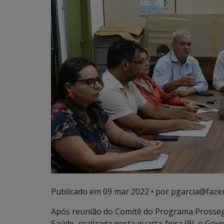
Publicado em
09 mar 2022
• por pgarcia@faze
Após reunião do Comitê do Programa Prossegui
Saúde, realizada nesta quarta-feira (9), o Go