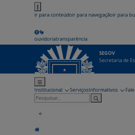
ir para conteúdo
ir para navegação
ir para b
ouvidoria
transparência
SEGOV
Secretaria de E
Institucional
Serviços
Informativos
Fal
Pesquisar
por: