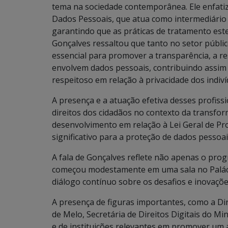
tema na sociedade contemporânea. Ele enfati
Dados Pessoais, que atua como intermediário e
garantindo que as práticas de tratamento est
Gonçalves ressaltou que tanto no setor públi
essencial para promover a transparência, a re
envolvem dados pessoais, contribuindo assim
respeitoso em relação à privacidade dos indiví
A presença e a atuação efetiva desses profiss
direitos dos cidadãos no contexto da transfor
desenvolvimento em relação à Lei Geral de 
significativo para a proteção de dados pessoais
A fala de Gonçalves reflete não apenas o pro
começou modestamente em uma sala no Paláci
diálogo contínuo sobre os desafios e inovaçõ
A presença de figuras importantes, como a Dire
de Melo, Secretária de Direitos Digitais do Mi
e de instituições relevantes em promover um