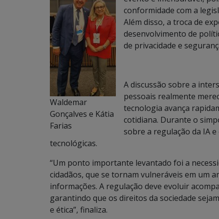
conformidade com a legisl
Além disso, a troca de exp
desenvolvimento de polític
de privacidade e seguran
A discussão sobre a inters
pessoais realmente merec
Waldemar
tecnologia avança rapida
Gonçalves e Kátia
cotidiana. Durante o simp
Farias
sobre a regulação da IA e
tecnológicas.
“Um ponto importante levantado foi a necessid
cidadãos, que se tornam vulneráveis em um am
informações. A regulação deve evoluir acomp
garantindo que os direitos da sociedade seja
e ética”, finaliza.