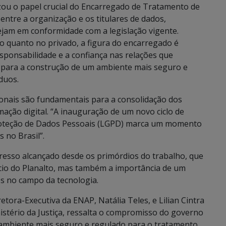
zou o papel crucial do Encarregado de Tratamento de
ntre a organização e os titulares de dados,
ejam em conformidade com a legislação vigente.
co quanto no privado, a figura do encarregado é
sponsabilidade e a confiança nas relações que
 para a construção de um ambiente mais seguro e
duos.
ionais são fundamentais para a consolidação dos
mação digital. “A inauguração de um novo ciclo de
Proteção de Dados Pessoais (LGPD) marca um momento
 no Brasil”.
gresso alcançado desde os primórdios do trabalho, que
o do Planalto, mas também a importância de um
es no campo da tecnologia.
tora-Executiva da ENAP, Natália Teles, e Lilian Cintra
nistério da Justiça, ressalta o compromisso do governo
 ambiente mais seguro e regulado para o tratamento