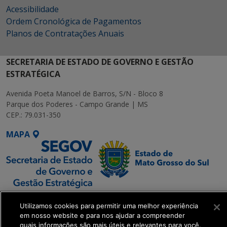
Acessibilidade
Ordem Cronológica de Pagamentos
Planos de Contratações Anuais
SECRETARIA DE ESTADO DE GOVERNO E GESTÃO
ESTRATÉGICA
Avenida Poeta Manoel de Barros, S/N - Bloco 8
Parque dos Poderes - Campo Grande | MS
CEP.: 79.031-350
MAPA
SETDIG | Secretaria-
Utilizamos cookies para permitir uma melhor experiência
Executiva de
em nosso website e para nos ajudar a compreender
Transformação Digital
quais informações são mais úteis e relevantes para você.