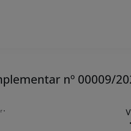
mplementar nº 00009/20
V
r •