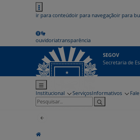
ir para conteúdo
ir para navegação
ir para b
ouvidoria
transparência
SEGOV
Secretaria de E
Institucional
Serviços
Informativos
Fal
Pesquisar
por: