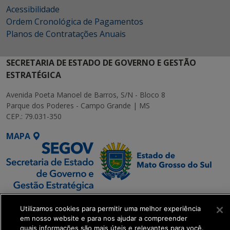
Acessibilidade
Ordem Cronológica de Pagamentos
Planos de Contratações Anuais
SECRETARIA DE ESTADO DE GOVERNO E GESTÃO
ESTRATÉGICA
Avenida Poeta Manoel de Barros, S/N - Bloco 8
Parque dos Poderes - Campo Grande | MS
CEP.: 79.031-350
MAPA
SETDIG | Secretaria-
Utilizamos cookies para permitir uma melhor experiência
Executiva de
em nosso website e para nos ajudar a compreender
Transformação Digital
quais informações são mais úteis e relevantes para você.