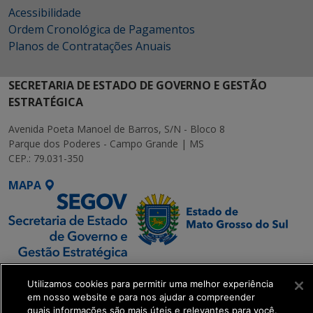
Acessibilidade
Ordem Cronológica de Pagamentos
Planos de Contratações Anuais
SECRETARIA DE ESTADO DE GOVERNO E GESTÃO
ESTRATÉGICA
Avenida Poeta Manoel de Barros, S/N - Bloco 8
Parque dos Poderes - Campo Grande | MS
CEP.: 79.031-350
MAPA
SETDIG | Secretaria-
Utilizamos cookies para permitir uma melhor experiência
Executiva de
em nosso website e para nos ajudar a compreender
Transformação Digital
quais informações são mais úteis e relevantes para você.