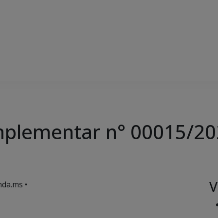
omplementar n° 00015/2
V
da.ms •