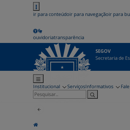
ir para conteúdo
ir para navegação
ir para b
ouvidoria
transparência
SEGOV
Secretaria de E
Institucional
Serviços
Informativos
Fal
Pesquisar
por: