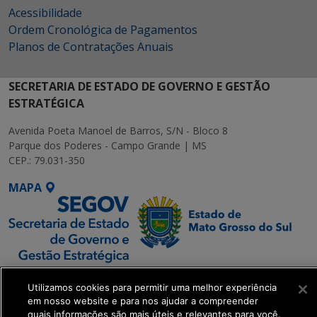
Acessibilidade
Ordem Cronológica de Pagamentos
Planos de Contratações Anuais
SECRETARIA DE ESTADO DE GOVERNO E GESTÃO
ESTRATÉGICA
Avenida Poeta Manoel de Barros, S/N - Bloco 8
Parque dos Poderes - Campo Grande | MS
CEP.: 79.031-350
MAPA
SETDIG | Secretaria-
Utilizamos cookies para permitir uma melhor experiência
Executiva de
em nosso website e para nos ajudar a compreender
Transformação Digital
quais informações são mais úteis e relevantes para você.