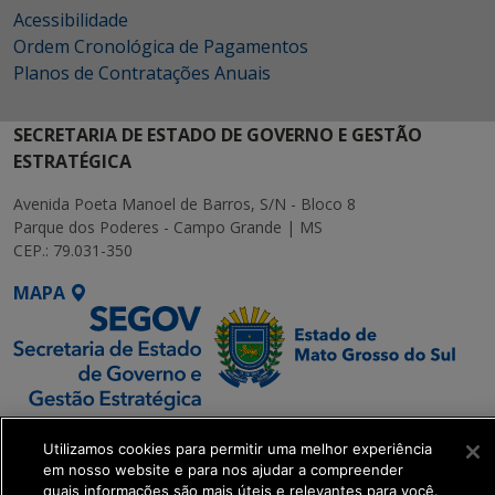
Acessibilidade
Ordem Cronológica de Pagamentos
Planos de Contratações Anuais
SECRETARIA DE ESTADO DE GOVERNO E GESTÃO
ESTRATÉGICA
Avenida Poeta Manoel de Barros, S/N - Bloco 8
Parque dos Poderes - Campo Grande | MS
CEP.: 79.031-350
MAPA
SETDIG | Secretaria-
Utilizamos cookies para permitir uma melhor experiência
Executiva de
em nosso website e para nos ajudar a compreender
Transformação Digital
quais informações são mais úteis e relevantes para você.