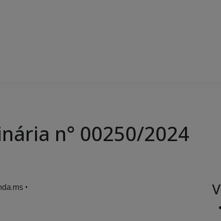
inária n° 00250/2024
V
da.ms •