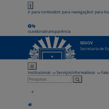
ir para conteúdo
ir para navegação
ir para b
ouvidoria
transparência
SEGOV
Secretaria de E
Institucional
Serviços
Informativos
Fal
Pesquisar
por: