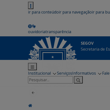
ir para conteúdo
ir para navegação
ir para b
ouvidoria
transparência
SEGOV
Secretaria de E
Institucional
Serviços
Informativos
Fal
Pesquisar
por: