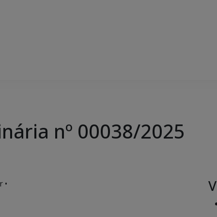
inária nº 00038/2025
V
r •