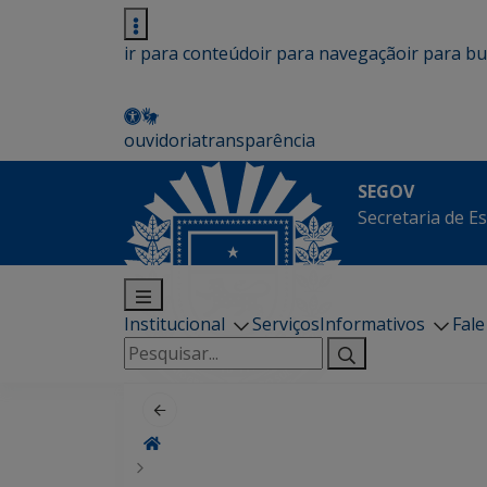
ir para conteúdo
ir para navegação
ir para b
ouvidoria
transparência
SEGOV
Secretaria de E
Institucional
Serviços
Informativos
Fal
Pesquisar
por: