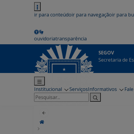
ir para conteúdo
ir para navegação
ir para b
ouvidoria
transparência
SEGOV
Secretaria de E
Institucional
Serviços
Informativos
Fal
Pesquisar
por: