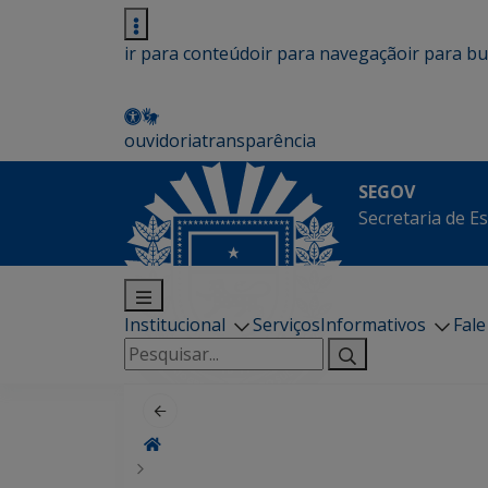
ir para conteúdo
ir para navegação
ir para b
ouvidoria
transparência
SEGOV
Secretaria de E
Institucional
Serviços
Informativos
Fal
Pesquisar
por: