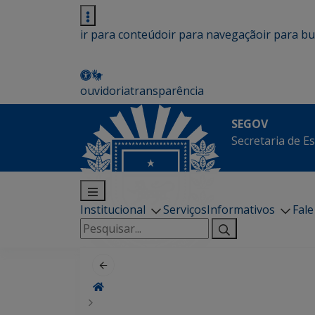
ir para conteúdo
ir para navegação
ir para b
ouvidoria
transparência
SEGOV
Secretaria de E
Institucional
Serviços
Informativos
Fal
Pesquisar
por: