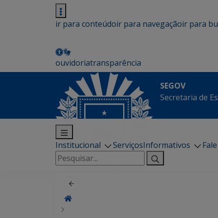
ir para conteúdo
ir para navegação
ir para b
ouvidoria
transparência
SEGOV
Secretaria de E
Institucional
Serviços
Informativos
Fal
Pesquisar
por: