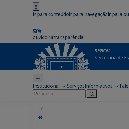
ir para conteúdo
ir para navegação
ir para b
ouvidoria
transparência
SEGOV
Secretaria de E
Institucional
Serviços
Informativos
Fal
Pesquisar
por: