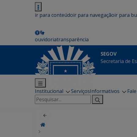
ir para conteúdo
ir para navegação
ir para b
ouvidoria
transparência
SEGOV
Secretaria de E
Institucional
Serviços
Informativos
Fal
Pesquisar
por: