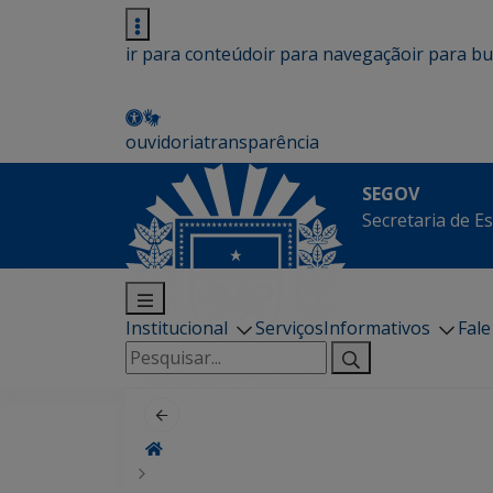
ir para conteúdo
ir para navegação
ir para b
ouvidoria
transparência
SEGOV
Secretaria de E
Institucional
Serviços
Informativos
Fal
Pesquisar
por: