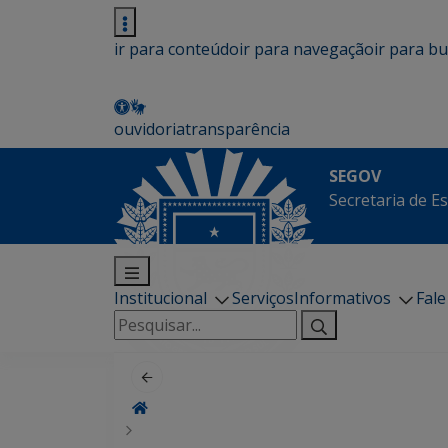
ir para conteúdo
ir para navegação
ir para b
ouvidoria
transparência
SEGOV
Secretaria de E
Institucional
Serviços
Informativos
Fal
Pesquisar
por: