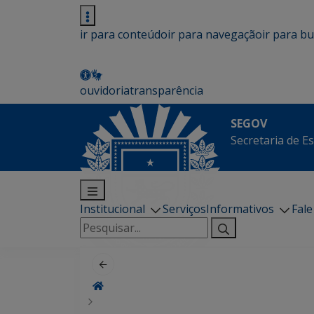
ir para conteúdo
ir para navegação
ir para b
ouvidoria
transparência
SEGOV
Secretaria de E
Institucional
Serviços
Informativos
Fal
Pesquisar
por: