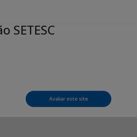
ão SETESC
Avaliar este site