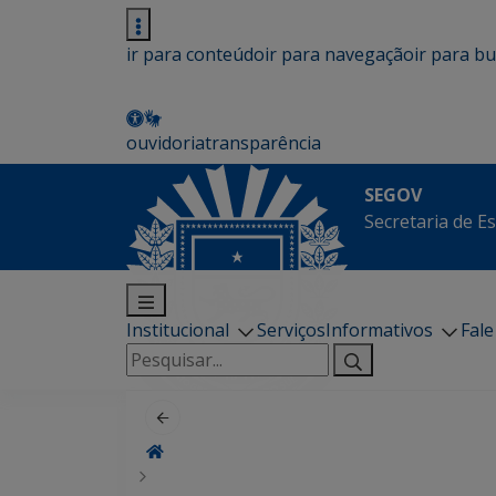
ir para conteúdo
ir para navegação
ir para b
ouvidoria
transparência
SEGOV
Secretaria de E
Institucional
Serviços
Informativos
Fal
Pesquisar
por: