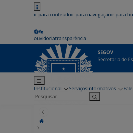
ir para conteúdo
ir para navegação
ir para b
ouvidoria
transparência
SEGOV
Secretaria de E
Institucional
Serviços
Informativos
Fal
Pesquisar
por: