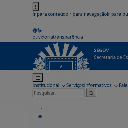
ir para conteúdo
ir para navegação
ir para b
ouvidoria
transparência
SEGOV
Secretaria de E
Institucional
Serviços
Informativos
Fal
Pesquisar
por: