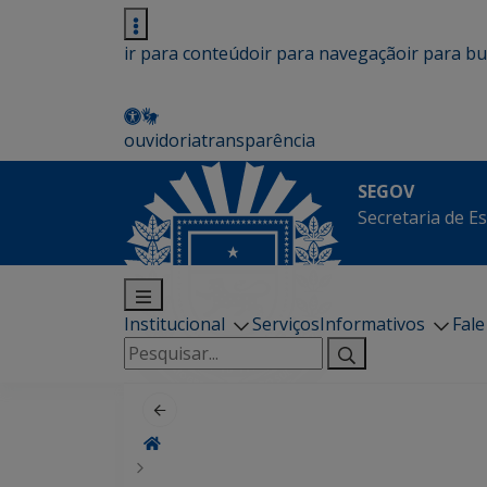
ir para conteúdo
ir para navegação
ir para b
ouvidoria
transparência
SEGOV
Secretaria de E
Institucional
Serviços
Informativos
Fal
Pesquisar
por: