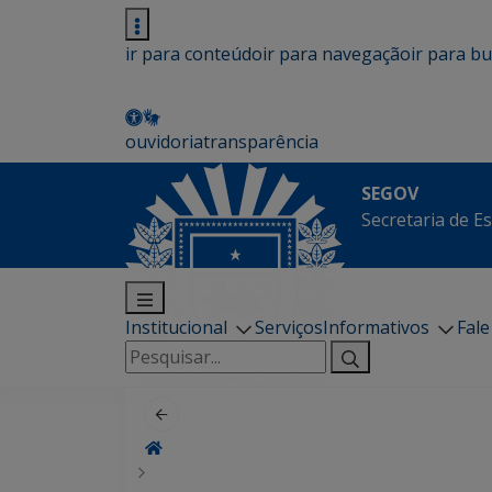
ir para conteúdo
ir para navegação
ir para b
ouvidoria
transparência
SEGOV
Secretaria de E
Institucional
Serviços
Informativos
Fal
Pesquisar
por: