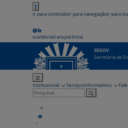
ir para conteúdo
ir para navegação
ir para b
ouvidoria
transparência
SEGOV
Secretaria de E
Institucional
Serviços
Informativos
Fal
Pesquisar
por: