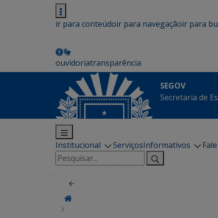
ir para conteúdo
ir para navegação
ir para b
ouvidoria
transparência
SEGOV
Secretaria de E
Institucional
Serviços
Informativos
Fal
Pesquisar
por: