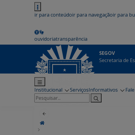
ir para conteúdo
ir para navegação
ir para b
ouvidoria
transparência
SEGOV
Secretaria de E
Institucional
Serviços
Informativos
Fal
Pesquisar
por: