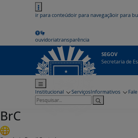
ir para conteúdo
ir para navegação
ir para b
ouvidoria
transparência
SEGOV
Secretaria de E
Institucional
Serviços
Informativos
Fal
Pesquisar
por:
BrC