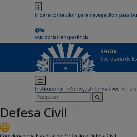
ir para conteúdo
ir para navegação
ir para b
ouvidoria
transparência
SEGOV
Secretaria de E
Institucional
Serviços
Informativos
Fal
Pesquisar
por:
Defesa Civil
Coordenadoria Estadual de Proteção e Defesa Civil