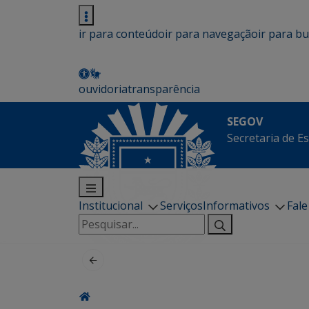
ir para conteúdo
ir para navegação
ir para b
ouvidoria
transparência
SEGOV
Secretaria de E
Institucional
Serviços
Informativos
Fal
Pesquisar
por: