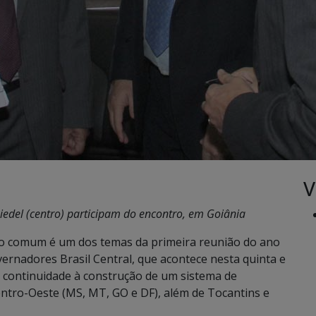
V
iedel (centro) participam do encontro, em Goiânia
o comum é um dos temas da primeira reunião do ano
ernadores Brasil Central, que acontece nesta quinta e
dá continuidade à construção de um sistema de
ntro-Oeste (MS, MT, GO e DF), além de Tocantins e