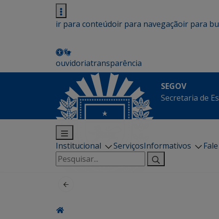
ir para conteúdo
ir para navegação
ir para b
ouvidoria
transparência
SEGOV
Secretaria de E
Institucional
Serviços
Informativos
Fal
Pesquisar
por: