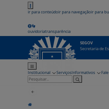
ir para conteúdo
ir para navegação
ir para b
ouvidoria
transparência
SEGOV
Secretaria de E
Institucional
Serviços
Informativos
Fal
Pesquisar
por: