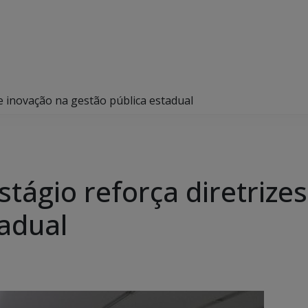
e inovação na gestão pública estadual
tágio reforça diretrize
tadual