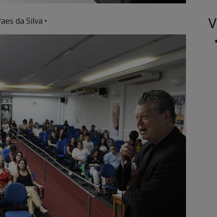
V
aes da Silva •