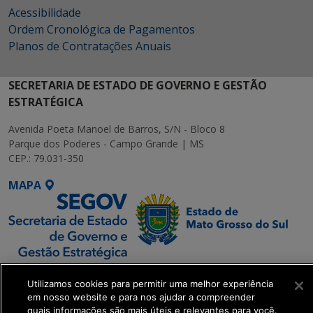
Acessibilidade
Ordem Cronológica de Pagamentos
Planos de Contratações Anuais
SECRETARIA DE ESTADO DE GOVERNO E GESTÃO
ESTRATÉGICA
Avenida Poeta Manoel de Barros, S/N - Bloco 8
Parque dos Poderes - Campo Grande | MS
CEP.: 79.031-350
MAPA
SETDIG | Secretaria-
Utilizamos cookies para permitir uma melhor experiência
Executiva de
em nosso website e para nos ajudar a compreender
Transformação Digital
quais informações são mais úteis e relevantes para você.