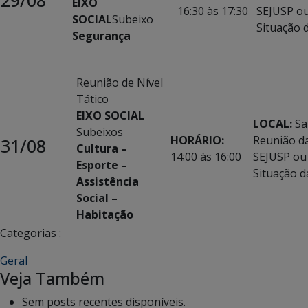
29/08
EIXO
16:30 às 17:30
SEJUSP ou
SOCIAL
Subeixo
Situação 
Segurança
Reunião de Nível
Tático
EIXO SOCIAL
LOCAL:
Sa
Subeixos
HORÁRIO:
Reunião d
31/08
Cultura –
14:00 às 16:00
SEJUSP ou 
Esporte –
Situação 
Assistência
Social –
Habitação
Categorias :
Geral
Veja Também
Sem posts recentes disponíveis.