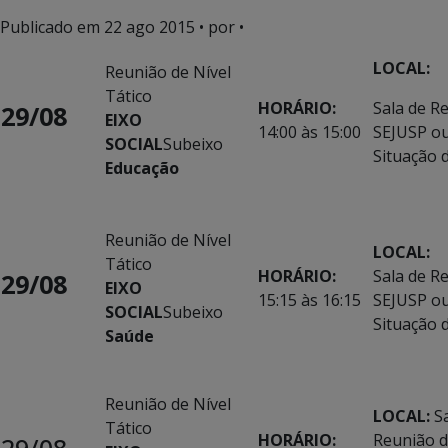
Publicado em
22 ago 2015
• por •
LOCAL:
Reunião de Nível
Tático
HORÁRIO:
Sala de R
29/08
EIXO
14:00 às 15:00
SEJUSP ou
SOCIAL
Subeixo
Situação 
Educação
Reunião de Nível
LOCAL:
Tático
HORÁRIO:
Sala de R
29/08
EIXO
15:15 às 16:15
SEJUSP ou
SOCIAL
Subeixo
Situação 
Saúde
Reunião de Nível
LOCAL:
S
Tático
HORÁRIO:
Reunião 