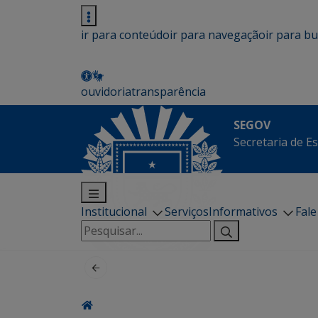
ir para conteúdo
ir para navegação
ir para b
ouvidoria
transparência
SEGOV
Secretaria de E
Institucional
Serviços
Informativos
Fal
Pesquisar
por: