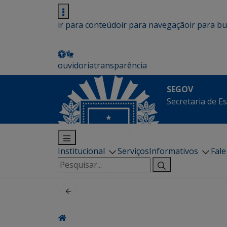
ir para conteúdo
ir para navegação
ir para b
ouvidoria
transparência
SEGOV
Secretaria de E
Institucional
Serviços
Informativos
Fal
Pesquisar
por: