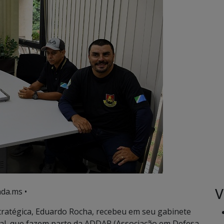
V
da.ms •
tratégica, Eduardo Rocha, recebeu em seu gabinete
al, que fazem parte da ADDAP (Associação em Defesa