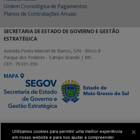
Ordem Cronológica de Pagamentos
Planos de Contratações Anuais
SECRETARIA DE ESTADO DE GOVERNO E GESTÃO
ESTRATÉGICA
Avenida Poeta Manoel de Barros, S/N - Bloco 8
Parque dos Poderes - Campo Grande | MS
CEP.: 79.031-350
MAPA
SETDIG | Secretaria-
Executiva de
Transformação Digital
Utilizamos cookies para permitir uma melhor experiência
em nosso website e para nos ajudar a compreender