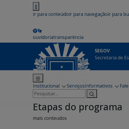
ir para conteúdo
ir para navegação
ir para b
ouvidoria
transparência
SEGOV
Secretaria de E
Institucional
Serviços
Informativos
Fal
Pesquisar
por:
Etapas do programa
mais conteudos