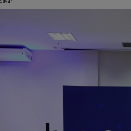
Silva •