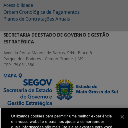
Acessibilidade
Ordem Cronológica de Pagamentos
Planos de Contratações Anuais
SECRETARIA DE ESTADO DE GOVERNO E GESTÃO
ESTRATÉGICA
Avenida Poeta Manoel de Barros, S/N - Bloco 8
Parque dos Poderes - Campo Grande | MS
CEP.: 79.031-350
MAPA
SETDIG | Secretaria-
Utilizamos cookies para permitir uma melhor experiência
Executiva de
em nosso website e para nos ajudar a compreender
Transformação Digital
quais informações são mais úteis e relevantes para você.